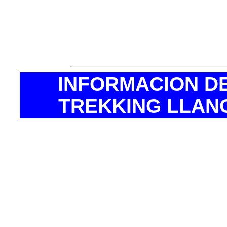
zapato de Trek , Poncho
agua, Gorros para el calo
- Bolsa de Dormir. (Pre
INFORMACION D
TREKKING LLAN
* Estimados cliente
realizar una reserva
esta manera el prec
para Ustedes.
* El precio de reserv