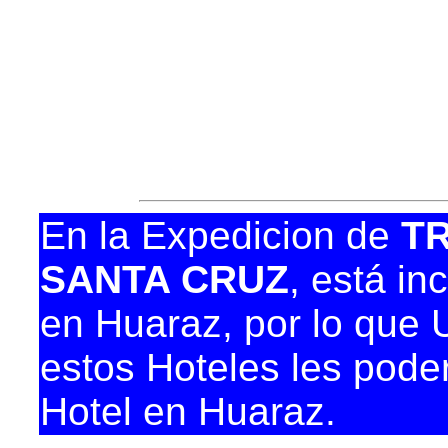
• Video Abordo, con 
• Música ambiental.
• Aire acondicionado 
• Luz individual de le
En la Expedicion de
T
SANTA CRUZ
, está in
en Huaraz, por lo que 
estos Hoteles les pode
Hotel en Huaraz.