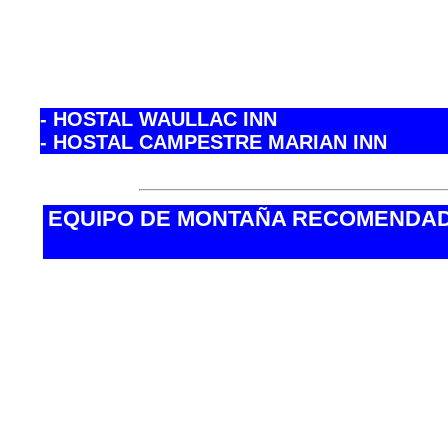
HOSTALES Y HOTELES
- Hotel HUASCARAN
- Hotel LA JOYA
- Hotel GRAND CESAR¨S
- Hotel TUMI
- HOSTAL WAULLAC INN
- HOSTAL CAMPESTRE MARIAN INN
- Casa Alojamiento “El Rey”
EQUIPO DE MONTAÑA RECOMENDAD
·Botas de trekking
·Calcetines de trek
colmax...).
·Calcetines térmic